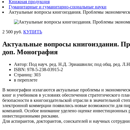
Книжная продукция
Гуманитарные и гуманитарно-социальные науки
Актуальные вопросы книгоиздания. Проблемы экономической
2 500 руб.
КУПИТЬ
Актуальные вопросы книгоиздания. Проб
доп. Монография
Автор: Под науч. ред. Н.Д. Эриашвили; под общ. ред. Л.
ISBN: 978-5-238-03915-2
Страниц: 303
в переплете
В монографии излагаются актуальные проблемы и экономически
книг и учебников в условиях обеспечения стратегического пл
безопасности в книгоиздательской отрасли в значительной ст
электронной коммерции появились новые возможности для пира
компаний. Особое внимание уделено оценке инвестиционных 
инвестиционными рисками.
Для аспирантов, докторантов, соискателей и научных сотрудник