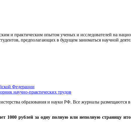
еским и практическим опытом ученых и исследователей на наци
 студентов, предполагающих в будущем заниматься научной деят
ийской Федерации
борник научно-практических трудов
терства образования и науки РФ. Все журналы размещаются в 
яет 1000 рублей за одну полную или неполную страницу ит