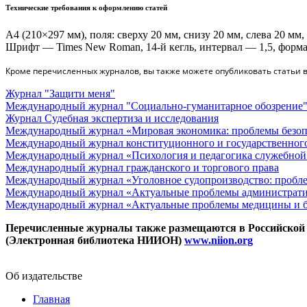
Технические требования к оформлению статей
А4 (210×297 мм), поля: сверху 20 мм, снизу 20 мм, слева 20 мм,
Шрифт — Times New Roman, 14-й кегль, интервал — 1,5, форм
Кроме перечисленных журналов, вы также можете опубликовать статьи 
Журнал "Защити меня"
Международный журнал "Социально-гуманитарное обозрение
Журнал Судебная экспертиза и исследования
Международный журнал «Мировая экономика: проблемы безоп
Международный журнал конституционного и государственного
Международный журнал «Психология и педагогика служебной 
Международный журнал гражданского и торгового права
Международный журнал «Уголовное судопроизводство: пробле
Международный журнал «Актуальные проблемы административ
Международный журнал «Актуальные проблемы медицины и 
Перечисленные журналы также размещаются в Российской 
(Электронная библиотека НИИОН)
www.niion.org
Об издательстве
Главная