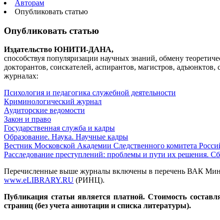
Авторам
Опубликовать статью
Опубликовать статью
Издательство ЮНИТИ-ДАНА,
способствуя популяризации научных знаний, обмену теоретич
докторантов, соискателей, аспирантов, магистров, адъюнктов,
журналах:
Психология и педагогика служебной деятельности
Криминологический журнал
Аудиторские ведомости
Закон и право
Государственная служба и кадры
Образование. Наука. Научные кадры
Вестник Московской Академии Следственного комитета Росс
Расследование преступлений: проблемы и пути их решения. С
Перечисленные выше журналы включены в перечень ВАК Минис
www.eLIBRARY.RU
(РИНЦ).
Публикация статьи является платной. Стоимость составл
страниц (без учета аннотации и списка литературы).